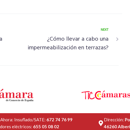
NEXT
a
¿Cómo llevar a cabo una
impermeabilización en terrazas?
 Ahora: Insuflado/SATE:
672 74 76 99
Dirección:
Po
dores eléctricos:
655 05 08 02
46260 Alberi