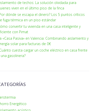
islamiento de techos: La solución olvidada para
uienes viven en el último piso de la finca
Por dónde se escapa el dinero? Los 5 puntos críticos
e fuga térmica en un piso estándar
ómo convertir tu vivienda en una casa inteligente y
ficiente con Pimat
a «Casa Pasiva» en Valencia: Combinando aislamiento y
nergía solar para facturas de 0€
Cuánto cuesta cargar un coche eléctrico en casa frente
 una gasolinera?
CATEGORÍAS
erotermia
horro Energético
islamiento acústico