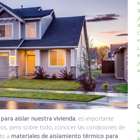
A
q
¿
d
C
e
L
e
¿
a
para aislar nuestra vivienda
, es importante
A
os, pero sobre todo, conocer las condiciones de
A
nto a
materiales de aislamiento térmico para
A