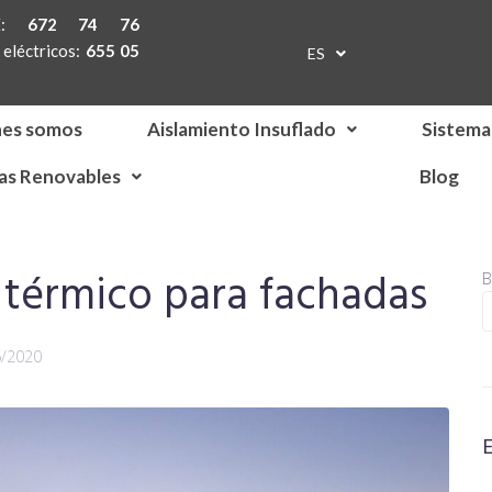
TE:
672 74 76
eléctricos:
655 05
ES
EN
nes somos
Aislamiento Insuflado
Sistema
as Renovables
Blog
 térmico para fachadas
B
6/2020