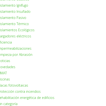
islamiento Ignífugo
islamiento Insuflado
islamiento Pasivo
islamiento Térmico
islamientos Ecológicos
argadores eléctricos
ficiencia
mpermeabilizaciones
impieza por Abrasión
oticias
ovedades
IMAT
iscinas
lacas fotovoltaicas
rotección contra incendios
ehabilitación energética de edificios
in categoría