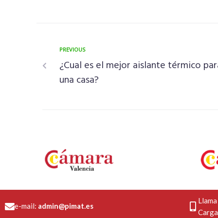
PREVIOUS
¿Cual es el mejor aislante térmico par
una casa?
Llama
e-mail:
admin@pimat.es
Carga