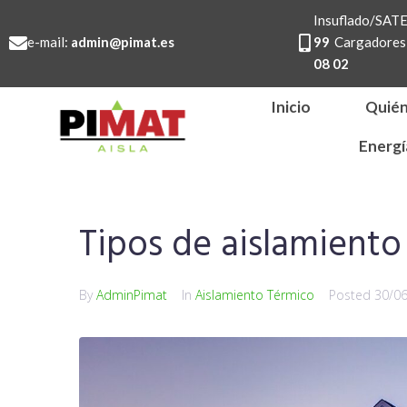
Insuflado/SA
e-mail:
admin@pimat.es
99
Cargadores 
08 02
Inicio
Quié
Energí
Tipos de aislamiento
By
AdminPimat
In
Aislamiento Térmico
Posted
30/0