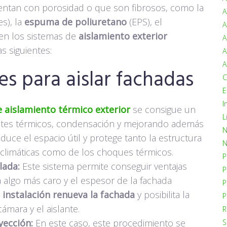
entan con porosidad o que son fibrosos, como la
A
s), la
espuma de poliuretano
(EPS), el
A
 en los sistemas de
aislamiento exterior
A
s siguientes:
A
A
es para aislar fachadas
C
E
I
 aislamiento térmico exterior
se consigue un
L
ntes térmicos, condensación y mejorando además
N
duce el espacio útil y protege tanto la estructura
N
 climáticas como de los choques térmicos.
P
lada:
Este sistema permite conseguir ventajas
P
a algo más caro y el espesor de la fachada
P
u
instalación renueva la fachada
y posibilita la
P
cámara y el aislante.
R
yección:
En este caso, este procedimiento se
S