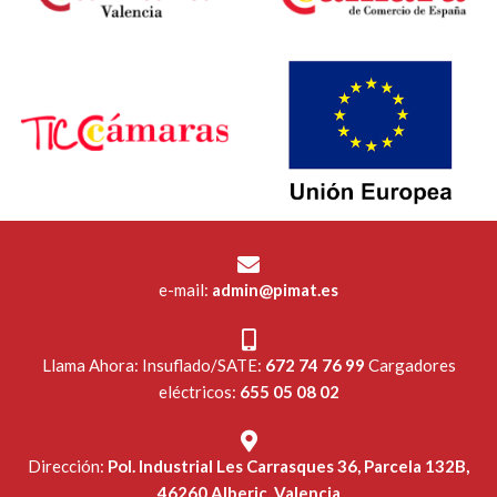
e-mail:
admin@pimat.es
Llama Ahora: Insuflado/SATE:
672 74 76 99
Cargadores
eléctricos:
655 05 08 02
Dirección:
Pol. Industrial Les Carrasques 36, Parcela 132B,
46260 Alberic, Valencia