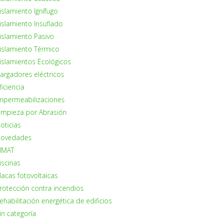
islamiento Ignífugo
islamiento Insuflado
islamiento Pasivo
islamiento Térmico
islamientos Ecológicos
argadores eléctricos
ficiencia
mpermeabilizaciones
impieza por Abrasión
oticias
ovedades
IMAT
iscinas
lacas fotovoltaicas
rotección contra incendios
ehabilitación energética de edificios
in categoría