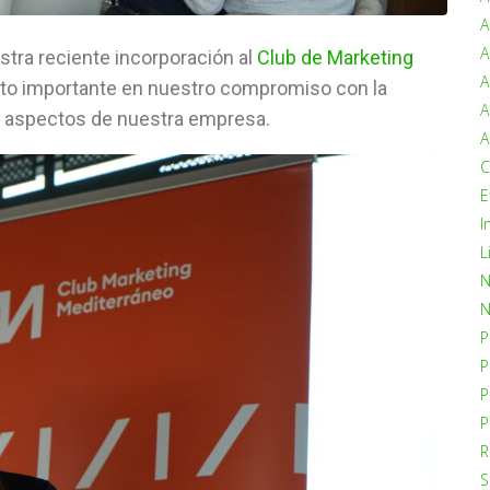
A
A
tra reciente incorporación al
Club de Marketing
A
to importante en nuestro compromiso con la
A
os aspectos de nuestra empresa.
A
C
E
I
L
N
N
P
P
P
P
R
S