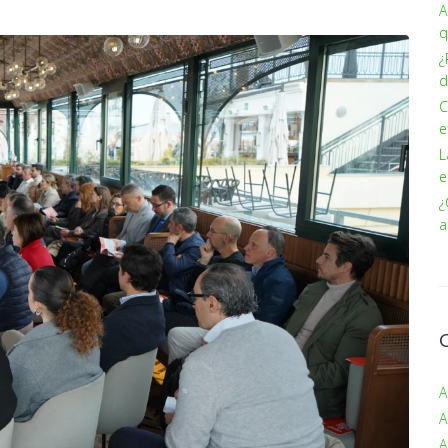
A
q
¿
d
C
e
L
e
¿
a
A
A
A