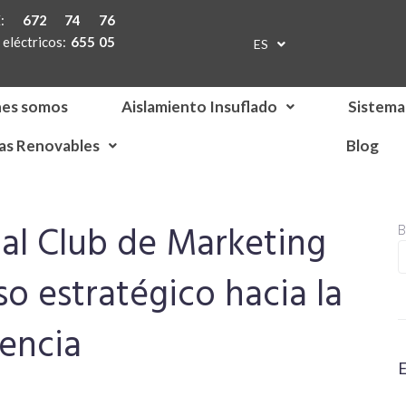
TE:
672 74 76
eléctricos:
655 05
ES
EN
nes somos
Aislamiento Insuflado
Sistema
as Renovables
Blog
al Club de Marketing
B
o estratégico hacia la
lencia