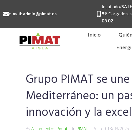
Insuflado/SA
e-mail:
admin@pimat.es
99
Cargadores 
08 02
Inicio
Quié
Energí
Grupo PIMAT se une 
Mediterráneo: un pas
innovación y la exce
By
Aislamientos Pimat
In
PIMAT
Posted
13/03/2025