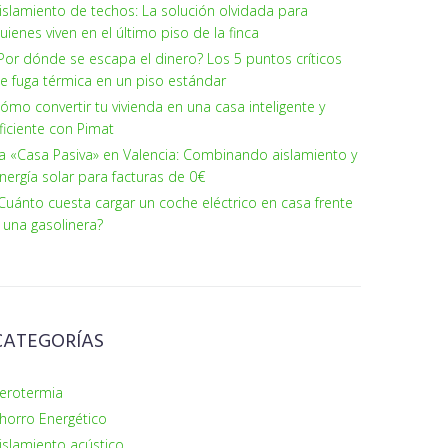
islamiento de techos: La solución olvidada para
uienes viven en el último piso de la finca
Por dónde se escapa el dinero? Los 5 puntos críticos
e fuga térmica en un piso estándar
ómo convertir tu vivienda en una casa inteligente y
ficiente con Pimat
a «Casa Pasiva» en Valencia: Combinando aislamiento y
nergía solar para facturas de 0€
Cuánto cuesta cargar un coche eléctrico en casa frente
 una gasolinera?
CATEGORÍAS
erotermia
horro Energético
islamiento acústico