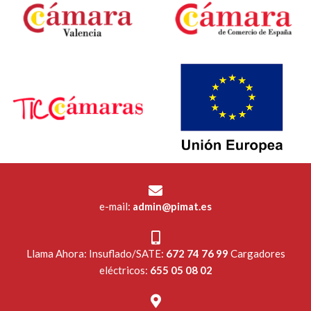
e-mail:
admin@pimat.es
Llama Ahora: Insuflado/SATE:
672 74 76 99
Cargadores
eléctricos:
655 05 08 02