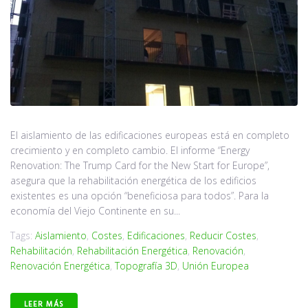
El aislamiento de las edificaciones europeas está en completo
crecimiento y en completo cambio. El informe “Energy
Renovation: The Trump Card for the New Start for Europe”,
asegura que la rehabilitación energética de los edificios
existentes es una opción “beneficiosa para todos”. Para la
economía del Viejo Continente en su...
Tags:
Aislamiento
,
Costes
,
Edificaciones
,
Reducir Costes
,
Rehabilitación
,
Rehabilitación Energética
,
Renovación
,
Renovación Energética
,
Topografía 3D
,
Unión Europea
LEER MÁS