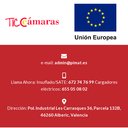
e-mail:
admin@pimat.es
Llama Ahora: Insuflado/SATE:
672 74 76 99
Cargadores
eléctricos:
655 05 08 02
Dirección:
Pol. Industrial Les Carrasques 36, Parcela 132B,
46260 Alberic, Valencia