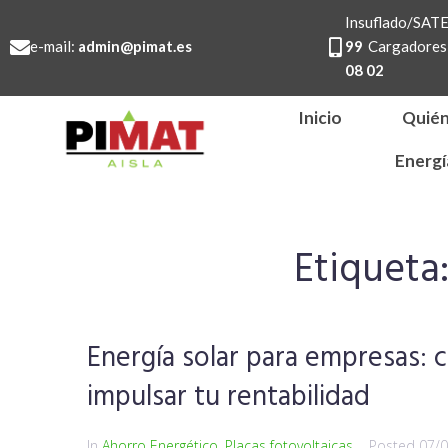
Insuflado/SA
e-mail:
admin@pimat.es
99
Cargadores 
08 02
Inicio
Quié
Energí
Etiqueta
Energía solar para empresas: 
impulsar tu rentabilidad
In
Ahorro Energético
,
Placas fotovoltaicas
Posted
07/