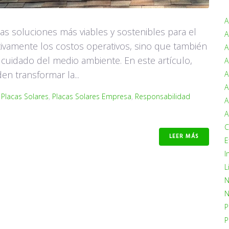
A
s soluciones más viables y sostenibles para el
A
ativamente los costos operativos, sino que también
A
 cuidado del medio ambiente. En este artículo,
A
n transformar la...
A
A
,
Placas Solares
,
Placas Solares Empresa
,
Responsabilidad
A
A
C
LEER MÁS
E
I
L
N
N
P
P