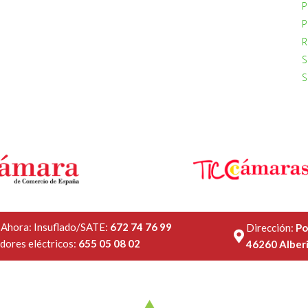
P
P
R
S
S
 Ahora: Insuflado/SATE:
672 74 76 99
Dirección:
Po
dores eléctricos:
655 05 08 02
46260 Alberi