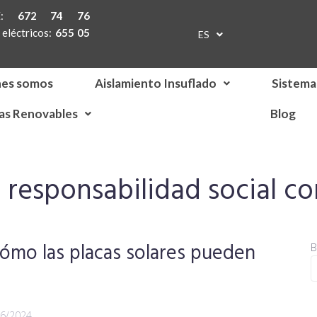
TE:
672 74 76
eléctricos:
655 05
ES
EN
nes somos
Aislamiento Insuflado
Sistema
as Renovables
Blog
:
responsabilidad social co
cómo las placas solares pueden
B
06/2024