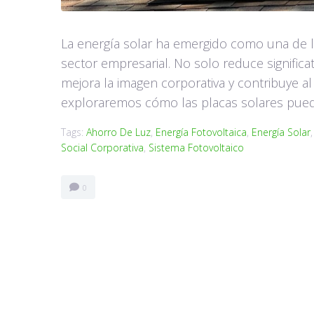
La energía solar ha emergido como una de la
sector empresarial. No solo reduce signific
mejora la imagen corporativa y contribuye al
exploraremos cómo las placas solares puede
Tags:
Ahorro De Luz
,
Energía Fotovoltaica
,
Energía Solar
Social Corporativa
,
Sistema Fotovoltaico
0