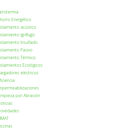
erotermia
horro Energético
islamiento acústico
islamiento Ignífugo
islamiento Insuflado
islamiento Pasivo
islamiento Térmico
islamientos Ecológicos
argadores eléctricos
ficiencia
mpermeabilizaciones
impieza por Abrasión
oticias
ovedades
IMAT
iscinas