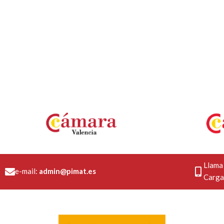
Llama
e-mail:
admin@pimat.es
Carga