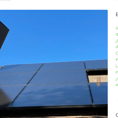
A
q
¿
d
C
e
L
e
¿
a