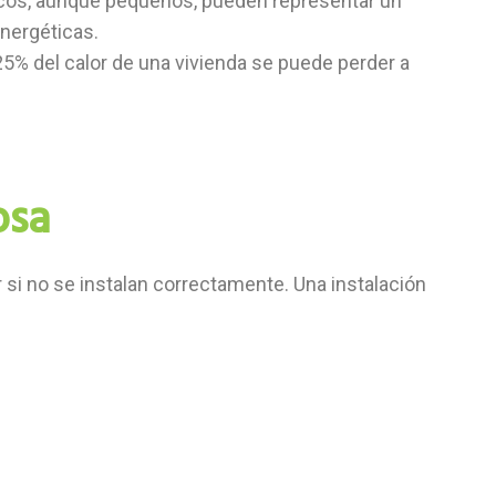
cos, aunque pequeños, pueden representar un
energéticas.
5% del calor de una vivienda se puede perder a
osa
 si no se instalan correctamente. Una instalación