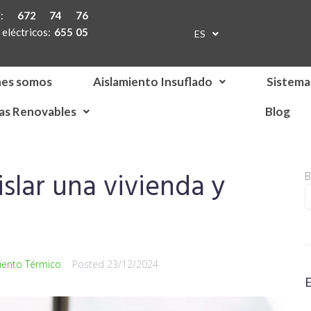
TE:
672 74 76
eléctricos:
655 05
ES
EN
nes somos
Aislamiento Insuflado
Sistema
as Renovables
Blog
slar una vivienda y
B
iento Térmico
Posted
23/12/2024