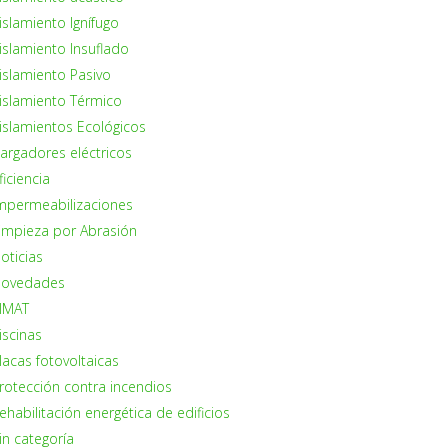
islamiento Ignífugo
islamiento Insuflado
islamiento Pasivo
islamiento Térmico
islamientos Ecológicos
argadores eléctricos
ficiencia
mpermeabilizaciones
impieza por Abrasión
oticias
ovedades
IMAT
iscinas
lacas fotovoltaicas
rotección contra incendios
ehabilitación energética de edificios
in categoría