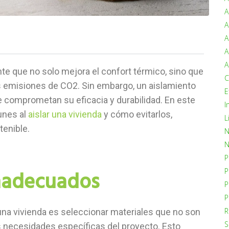
A
A
A
A
A
nte que no solo mejora el confort térmico, sino que
C
 emisiones de CO2. Sin embargo, un aislamiento
E
comprometan su eficacia y durabilidad. En este
I
unes al
aislar una vivienda
y cómo evitarlos,
L
tenible.
N
N
P
P
inadecuados
P
P
R
 una vivienda es seleccionar materiales que no son
S
s necesidades específicas del proyecto. Esto