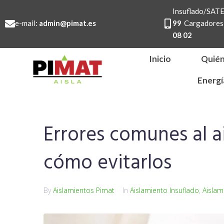
Insuflado/SA
e-mail:
admin@pimat.es
99
Cargadores 
08 02
Inicio
Quié
Energí
Errores comunes al ai
cómo evitarlos
By
Aislamientos Pimat
In
Aislamiento Insuflado
,
Aislam