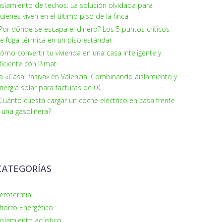
islamiento de techos: La solución olvidada para
uienes viven en el último piso de la finca
Por dónde se escapa el dinero? Los 5 puntos críticos
e fuga térmica en un piso estándar
ómo convertir tu vivienda en una casa inteligente y
ficiente con Pimat
a «Casa Pasiva» en Valencia: Combinando aislamiento y
nergía solar para facturas de 0€
Cuánto cuesta cargar un coche eléctrico en casa frente
 una gasolinera?
CATEGORÍAS
erotermia
horro Energético
islamiento acústico