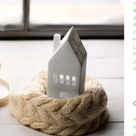
A
q
¿
d
C
e
L
e
¿
a
A
A
A