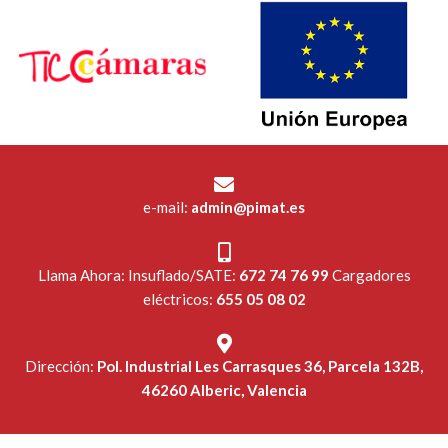
e-mail:
admin@pimat.es
Llama Ahora: Insuflado/SATE:
672 74 76 99
Cargadores
eléctricos:
655 05 08 02
Dirección:
Pol. Industrial Les Carrasques 36, Parcela 132B,
46260 Alberic, Valencia