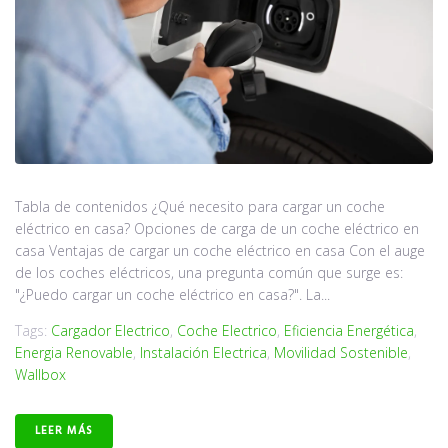
Tabla de contenidos ¿Qué necesito para cargar un coche
eléctrico en casa? Opciones de carga de un coche eléctrico en
casa Ventajas de cargar un coche eléctrico en casa Con el auge
de los coches eléctricos, una pregunta común que surge es:
"¿Puedo cargar un coche eléctrico en casa?". La...
Tags:
Cargador Electrico
,
Coche Electrico
,
Eficiencia Energética
,
Energia Renovable
,
Instalación Electrica
,
Movilidad Sostenible
,
Wallbox
LEER MÁS