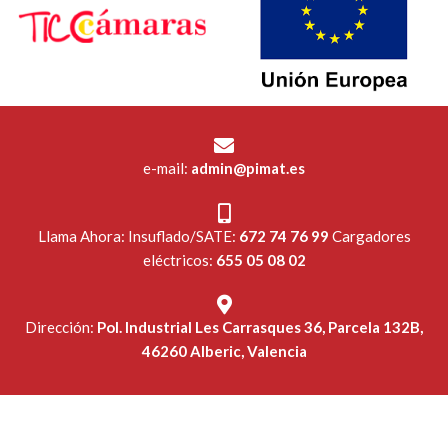
e-mail:
admin@pimat.es
Llama Ahora: Insuflado/SATE:
672 74 76 99
Cargadores
eléctricos:
655 05 08 02
Dirección:
Pol. Industrial Les Carrasques 36, Parcela 132B,
46260 Alberic, Valencia