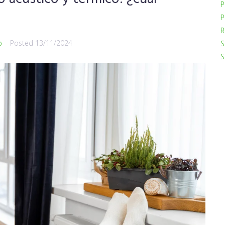
P
P
R
o
Posted
13/11/2024
S
S