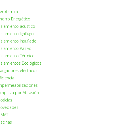
erotermia
horro Energético
islamiento acústico
islamiento Ignífugo
islamiento Insuflado
islamiento Pasivo
islamiento Térmico
islamientos Ecológicos
argadores eléctricos
ficiencia
mpermeabilizaciones
impieza por Abrasión
oticias
ovedades
IMAT
iscinas