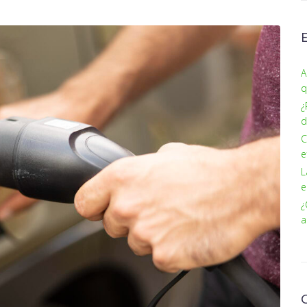
A
q
¿
d
C
e
L
e
¿
a