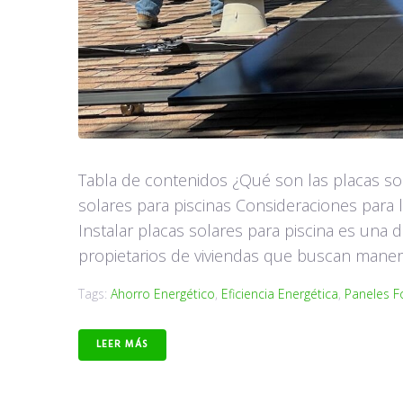
Tabla de contenidos ¿Qué son las placas sola
solares para piscinas Consideraciones para l
Instalar placas solares para piscina es una 
propietarios de viviendas que buscan maneras
Tags:
Ahorro Energético
,
Eficiencia Energética
,
Paneles F
LEER MÁS