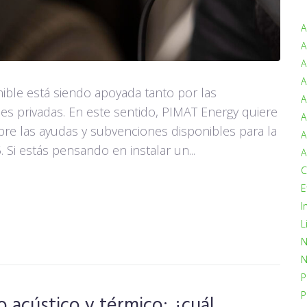
A
A
A
A
nible está siendo apoyada tanto por las
A
es privadas. En este sentido, PIMAT Energy quiere
A
obre las ayudas y subvenciones disponibles para la
A
 Si estás pensando en instalar un...
A
C
E
I
L
N
N
P
P
 acústico y térmico: ¿cuál