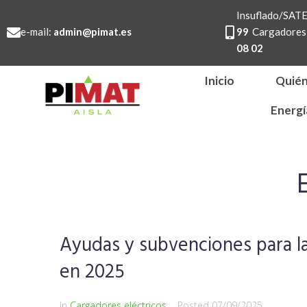
Insuflado/SA
e-mail:
admin@pimat.es
99
Cargadores 
08 02
Inicio
Quié
Energí
Ayudas y subvenciones para la
en 2025
In
Cargadores eléctricos
Posted
07/09/2025